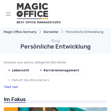
Cookie-Einstellungen
BEST OFFICE MANAGER EVER
Magic Office Germany
Büroleiter
Persönliche Entwicklung
Blog
Persönliche Entwicklung
Accéder aux autres catégories Büroleiter :
»
Lebensstil
»
Karrieremanagement
»
Gehalt des Büroleiters
Tout voir
»
Schulung für Büroleiter
Im Fokus
»
Rekrutierung von Büroleitern