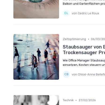
Balkon und Gartenflächen pro
von Cedric Le Roux
•
Zeitoptimierung
06/03/2
Staubsauger von E
Trockensauger Pr
Wie Office Manager Staubsaug
einsetzen, Kosten steuern un
von Chloé-Anne Bellefe
•
Technik
27/02/2026