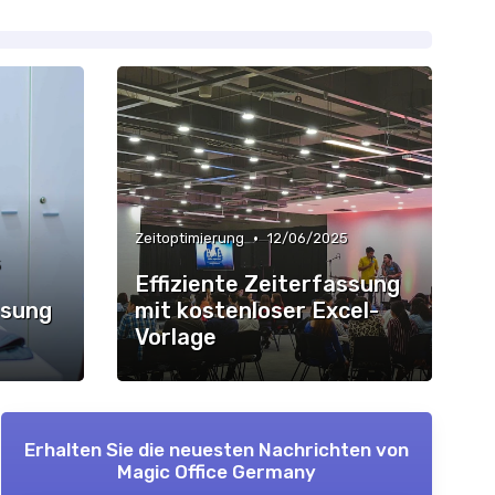
•
Zeitoptimierung
12/06/2025
5
Effiziente Zeiterfassung
ssung
mit kostenloser Excel-
Vorlage
Erhalten Sie die neuesten Nachrichten von
Magic Office Germany