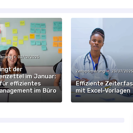
•
ierung
02/12/2025
ingt der
•
Zeitoptimierung
23/07/202
enzettel im Januar:
für effizientes
Effiziente Zeiterfa
anagement im Büro
mit Excel-Vorlagen