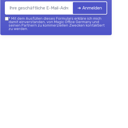
➔ Anmelden
*
Mit dem Ausfüllen dieses Formulars erkläre ich mich
damit einverstanden, von Magic Office Germany und
seinen Partnern zu kommerziellen Zwecken kontaktiert
zu werden.