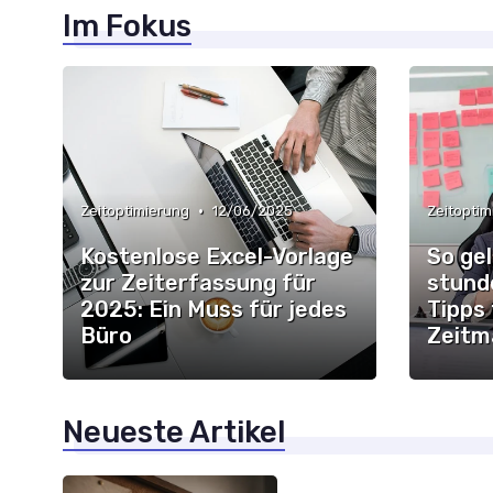
Im Fokus
•
Zeitoptimierung
12/06/2025
Zeitoptim
Kostenlose Excel-Vorlage
So gel
zur Zeiterfassung für
stund
2025: Ein Muss für jedes
Tipps 
Büro
Zeitm
Neueste Artikel