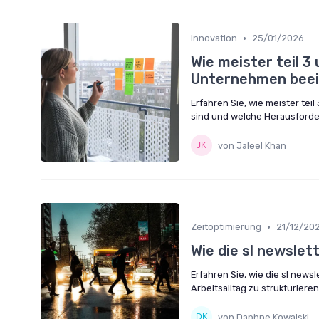
•
Innovation
25/01/2026
Wie meister teil 3
Unternehmen beei
Erfahren Sie, wie meister te
sind und welche Herausford
von Jaleel Khan
•
Zeitoptimierung
21/12/20
Wie die sl newslet
Erfahren Sie, wie die sl news
Arbeitsalltag zu strukturiere
von Daphne Kowalski