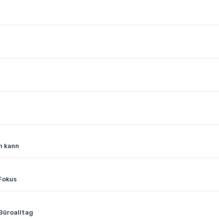
n kann
Fokus
Büroalltag