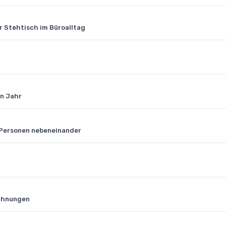
r Stehtisch im Büroalltag
en Jahr
i Personen nebeneinander
echnungen