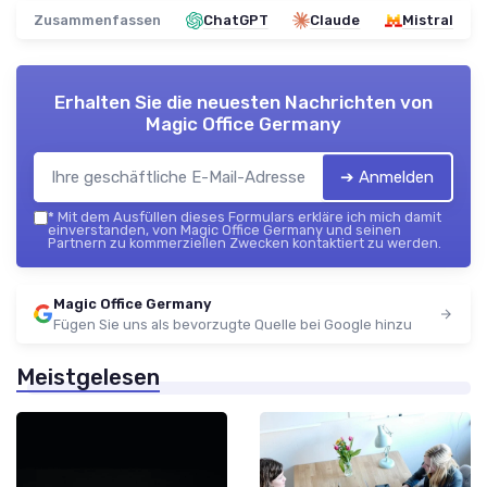
Zusammenfassen
ChatGPT
Claude
Mistral
Erhalten Sie die neuesten Nachrichten von
Magic Office Germany
➔ Anmelden
*
Mit dem Ausfüllen dieses Formulars erkläre ich mich damit
einverstanden, von Magic Office Germany und seinen
Partnern zu kommerziellen Zwecken kontaktiert zu werden.
Magic Office Germany
Fügen Sie uns als bevorzugte Quelle bei Google hinzu
Meistgelesen