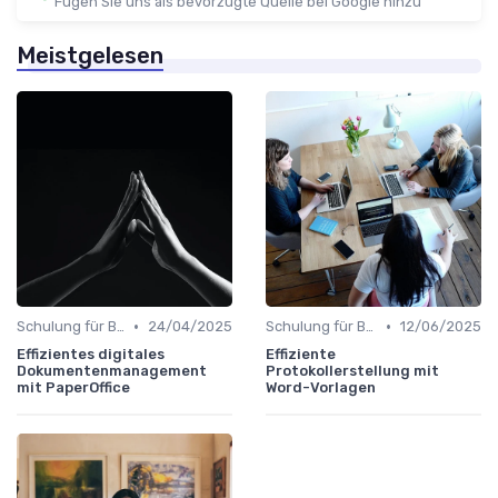
Fügen Sie uns als bevorzugte Quelle bei Google hinzu
Meistgelesen
•
•
Schulung für Büroleiter
24/04/2025
Schulung für Büroleiter
12/06/2025
Effizientes digitales
Effiziente
Dokumentenmanagement
Protokollerstellung mit
mit PaperOffice
Word-Vorlagen