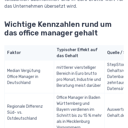
das Unternehmen übersetzt wird.
Wichtige Kennzahlen rund um
das office manager gehalt
Typischer Effekt auf
Faktor
Quelle / S
das Gehalt
StepStone
mittlerer vierstelliger
Median Vergütung
Gehaltsrep
Bereich in Euro brutto
Office Manager in
Datenbasis
pro Monat, Industrie und
Deutschland
zehntause
Beratung meist darüber
Datensätz
Office Manager in Baden
Württemberg und
Regionale Differenz
Bayern verdienen im
Auswertun
Süd- vs.
Schnitt bis zu 15 % mehr
Gehalt.de,
Ostdeutschland
als in Mecklenburg
Vorpommern