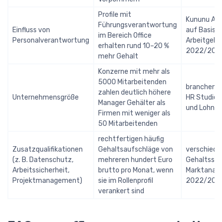
Profile mit
Kununu Au
Führungsverantwortung
Einfluss von
auf Basis 
im Bereich Office
Personalverantwortung
Arbeitgeb
erhalten rund 10–20 %
2022/202
mehr Gehalt
Konzerne mit mehr als
5000 Mitarbeitenden
branchenüb
zahlen deutlich höhere
Unternehmensgröße
HR Studien
Manager Gehälter als
und Lohnp
Firmen mit weniger als
50 Mitarbeitenden
rechtfertigen häufig
Zusatzqualifikationen
Gehaltsaufschläge von
verschiede
(z. B. Datenschutz,
mehreren hundert Euro
Gehaltsstu
Arbeitssicherheit,
brutto pro Monat, wenn
Marktanal
Projektmanagement)
sie im Rollenprofil
2022/202
verankert sind