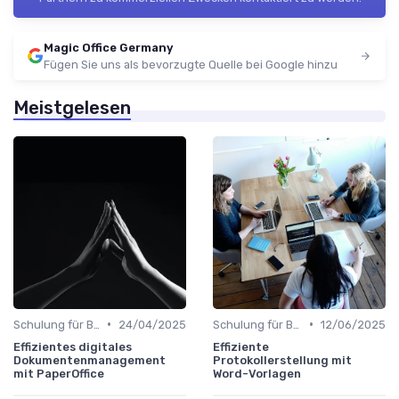
Magic Office Germany
Fügen Sie uns als bevorzugte Quelle bei Google hinzu
Meistgelesen
•
•
Schulung für Büroleiter
24/04/2025
Schulung für Büroleiter
12/06/2025
Effizientes digitales
Effiziente
Dokumentenmanagement
Protokollerstellung mit
mit PaperOffice
Word-Vorlagen