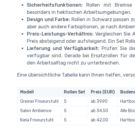
Sicherheitsfunktionen:
Rollen mit Bremse o
besonders in hektischen Arbeitsumgebungen.
Design und Farbe:
Rollen in Schwarz passen zu
aber auch andere Farboptionen, je nach Ambien
Preis-Leistungs-Verhältnis:
Vergleichen Sie 
Preis absteigend oder aufsteigend. Ein Set Rolle
Lieferung und Verfügbarkeit:
Prüfen Sie die
verfügbar sind. Gerade bei Ersatzrollen für de
den Arbeitsalltag nicht zu unterbrechen.
Eine übersichtliche Tabelle kann Ihnen helfen, ver
Modell
Rollen Set
Preis (EUR)
Boden
Greiner Friseurstuhl
5
ab 39,90
Hartbod
Salon Ambience
5
ab 34,50
Alle Bö
Kiela Friseurstuhl
5
ab 42,00
Hartbo