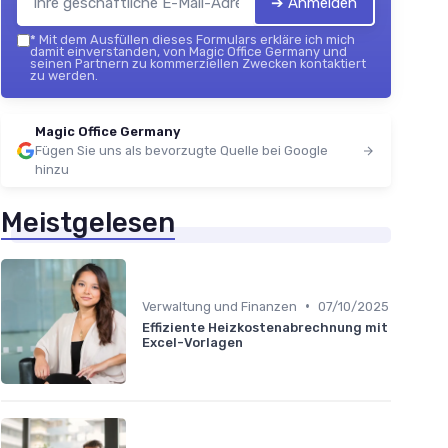
➔ Anmelden
*
Mit dem Ausfüllen dieses Formulars erkläre ich mich
damit einverstanden, von Magic Office Germany und
seinen Partnern zu kommerziellen Zwecken kontaktiert
zu werden.
Magic Office Germany
Fügen Sie uns als bevorzugte Quelle bei Google
hinzu
Meistgelesen
•
Verwaltung und Finanzen
07/10/2025
Effiziente Heizkostenabrechnung mit
Excel-Vorlagen