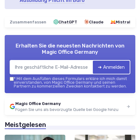
Ausbildung Pflicht im Büro
Zusammenfassen
ChatGPT
Claude
Mistral
Erhalten Sie die neuesten Nachrichten von
Magic Office Germany
➔ Anmelden
*
Mit dem Ausfüllen dieses Formulars erkläre ich mich damit
einverstanden, von Magic Office Germany und seinen
Partnern zu kommerziellen Zwecken kontaktiert zu werden.
Magic Office Germany
Fügen Sie uns als bevorzugte Quelle bei Google hinzu
Meistgelesen