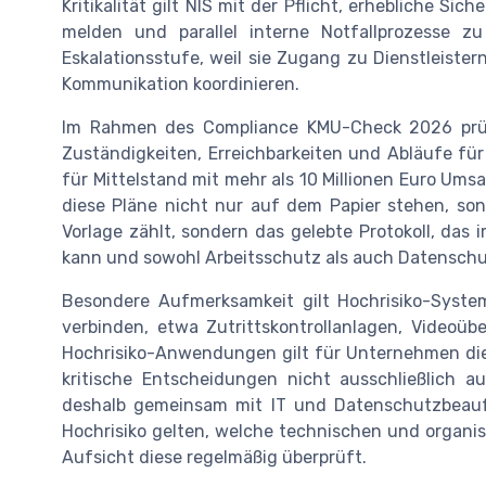
Kritikalität gilt NIS mit der Pflicht, erhebliche Si
melden und parallel interne Notfallprozesse zu
Eskalationsstufe, weil sie Zugang zu Dienstleister
Kommunikation koordinieren.
Im Rahmen des Compliance KMU-Check 2026 prüfe
Zuständigkeiten, Erreichbarkeiten und Abläufe für 
für Mittelstand mit mehr als 10 Millionen Euro Ums
diese Pläne nicht nur auf dem Papier stehen, so
Vorlage zählt, sondern das gelebte Protokoll, das 
kann und sowohl Arbeitsschutz als auch Datenschu
Besondere Aufmerksamkeit gilt Hochrisiko-Syste
verbinden, etwa Zutrittskontrollanlagen, Videoü
Hochrisiko-Anwendungen gilt für Unternehmen die 
kritische Entscheidungen nicht ausschließlich au
deshalb gemeinsam mit IT und Datenschutzbeauf
Hochrisiko gelten, welche technischen und organi
Aufsicht diese regelmäßig überprüft.