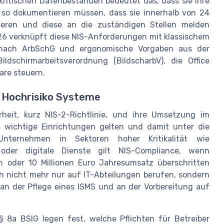
kritischen Datenbeständen bedeutet das, dass sie ihre
 so dokumentieren müssen, dass sie innerhalb von 24
gieren und diese an die zuständigen Stellen melden
26 verknüpft diese NIS-Anforderungen mit klassischem
n nach ArbSchG und ergonomische Vorgaben aus der
ldschirmarbeitsverordnung (BildscharbV), die Office
are steuern.
d Hochrisiko Systeme
rheit, kurz NIS-2-Richtlinie, und ihre Umsetzung im
 wichtige Einrichtungen gelten und damit unter die
Unternehmen in Sektoren hoher Kritikalität wie
 oder digitale Dienste gilt NIS-Compliance, wenn
 oder 10 Millionen Euro Jahresumsatz überschritten
h nicht mehr nur auf IT-Abteilungen berufen, sondern
an der Pflege eines ISMS und an der Vorbereitung auf
 8a BSIG legen fest, welche Pflichten für Betreiber