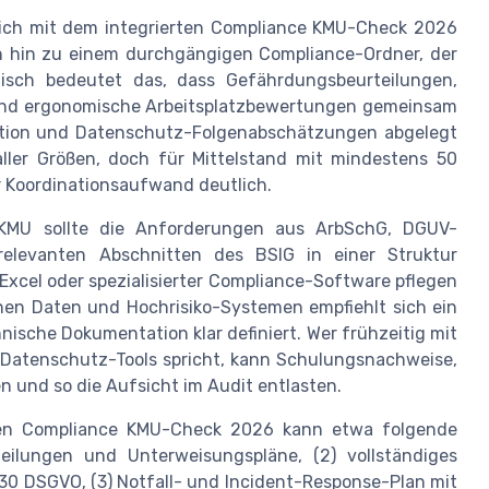
sich mit dem integrierten Compliance KMU-Check 2026
n hin zu einem durchgängigen Compliance-Ordner, der
tisch bedeutet das, dass Gefährdungsbeurteilungen,
nd ergonomische Arbeitsplatzbewertungen gemeinsam
ation und Datenschutz-Folgenabschätzungen abgelegt
ller Größen, doch für Mittelstand mit mindestens 50
 Koordinationsaufwand deutlich.
r KMU sollte die Anforderungen aus ArbSchG, DGUV-
elevanten Abschnitten des BSIG in einer Struktur
Excel oder spezialisierter Compliance-Software pflegen
hen Daten und Hochrisiko-Systemen empfiehlt sich ein
nische Dokumentation klar definiert. Wer frühzeitig mit
atenschutz-Tools spricht, kann Schulungsnachweise,
n und so die Aufsicht im Audit entlasten.
erten Compliance KMU-Check 2026 kann etwa folgende
teilungen und Unterweisungspläne, (2) vollständiges
 30 DSGVO, (3) Notfall- und Incident-Response-Plan mit