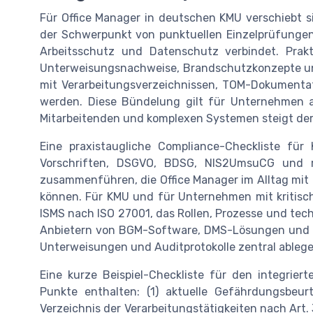
Für Office Manager in deutschen KMU verschiebt 
der Schwerpunkt von punktuellen Einzelprüfunge
Arbeitsschutz und Datenschutz verbindet. Prak
Unterweisungsnachweise, Brandschutzkonzepte u
mit Verarbeitungsverzeichnissen, TOM-Dokument
werden. Diese Bündelung gilt für Unternehmen a
Mitarbeitenden und komplexen Systemen steigt der
Eine praxistaugliche Compliance-Checkliste fü
Vorschriften, DSGVO, BDSG, NIS2UmsuCG und r
zusammenführen, die Office Manager im Alltag mit 
können. Für KMU und für Unternehmen mit kritisc
ISMS nach ISO 27001, das Rollen, Prozesse und tech
Anbietern von BGM-Software, DMS-Lösungen und D
Unterweisungen und Auditprotokolle zentral ablege
Eine kurze Beispiel-Checkliste für den integri
Punkte enthalten: (1) aktuelle Gefährdungsbeur
Verzeichnis der Verarbeitungstätigkeiten nach Art.