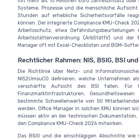
mit mehr als 10 Millionen Euro Jahresumsatz oder 
Systeme, Prozesse und die menschliche Aufsicht
Stunden auf erhebliche Sicherheitsvorfälle rea
können. Der integrierte Compliance KMU-Check 20
Arbeitsschutz, etwa Gefährdungsbeurteilunge
Arbeitsstättenverordnung (ArbStättV) und der Bi
Manager oft mit Excel-Checklisten und BGM-Softw
Rechtlicher Rahmen: NIS, BSIG, BSI un
Die Richtlinie über Netz- und Informationssiche
NIS2UmsuCG definieren, welche Unternehmen als
verschärfte Aufsicht des BSI fallen. Für 
Finanzmarktinfrastrukturen, Gesundheitswesen
bestimmte Schwellenwerte von 50 Mitarbeitenden
werden. Office Manager in solchen KMU können sic
müssen aktiv an der technischen Dokumentation, 
den Compliance KMU-Check 2026 mitwirken.
Das BSIG und die einschlägigen Abschnitte wie §