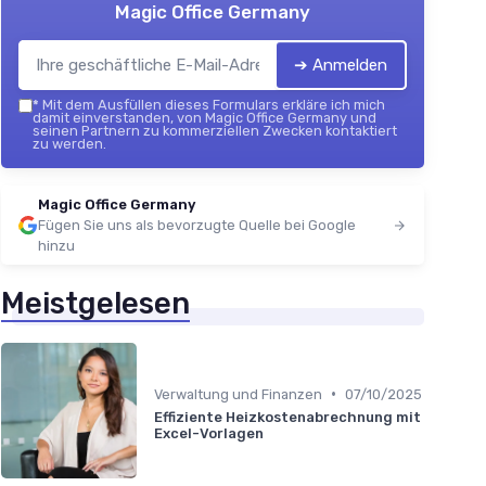
Magic Office Germany
➔ Anmelden
*
Mit dem Ausfüllen dieses Formulars erkläre ich mich
damit einverstanden, von Magic Office Germany und
seinen Partnern zu kommerziellen Zwecken kontaktiert
zu werden.
Magic Office Germany
Fügen Sie uns als bevorzugte Quelle bei Google
hinzu
Meistgelesen
•
Verwaltung und Finanzen
07/10/2025
Effiziente Heizkostenabrechnung mit
Excel-Vorlagen