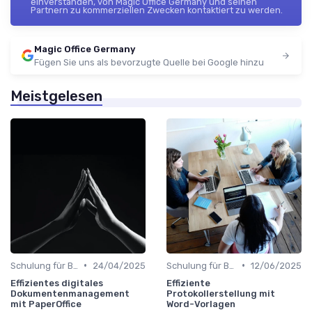
einverstanden, von Magic Office Germany und seinen
Partnern zu kommerziellen Zwecken kontaktiert zu werden.
Magic Office Germany
Fügen Sie uns als bevorzugte Quelle bei Google hinzu
Meistgelesen
•
•
Schulung für Büroleiter
24/04/2025
Schulung für Büroleiter
12/06/2025
Effizientes digitales
Effiziente
Dokumentenmanagement
Protokollerstellung mit
mit PaperOffice
Word-Vorlagen