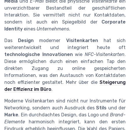
Media
und
E-Mail
bleibt die physische
Visitenkarte
ein
unverzichtbarer Bestandteil der geschäftlichen
Interaktion. Sie vermittelt nicht nur Kontaktdaten,
sondern ist auch ein Spiegelbild der
Corporate
Identity
eines
Unternehmens
.
Das
Design
moderner
Visitenkarten
hat sich
weiterentwickelt und integriert heute oft
technologische Innovationen
wie
NFC-Visitenkarten
.
Diese ermöglichen durch einen einfachen Tap den
direkten Zugang zu online gespeicherten
Informationen, was den Austausch von Kontaktdaten
noch effizienter gestaltet. Mehr über die
Steigerung
der Effizienz im Büro
.
Moderne Visitenkarten sind nicht nur Instrumente für
Networking, sondern auch Ausdruck des
Stils
und der
Marke
. Ein durchdachtes Design, das Logo und
Brand-
Elemente
harmonisch integriert, kann den ersten
Eindruck erheblich beeinflussen. Die Wahl des Papiers,