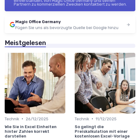
einverstanden, von Magic Office Germany und seinen
Partnern zu kommerziellen Zwecken kontaktiert zu werden.
Magic Office Germany
Fügen Sie uns als bevorzugte Quelle bei Google hinzu
Meistgelesen
•
•
Technik
26/12/2025
Technik
11/12/2025
Wie Sie in Excel Einheiten
So gelingt die
hinter Zahlen korrekt
Preiskalkulation mit einer
darstellen
kostenlosen Excel-Vorlage